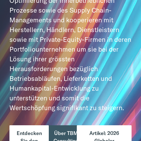
Optimierung der
innerbetrieblichen
Prozesse sowie des Supply Chain-
Managements und kooperieren
mit
Herstellern, Händlern, Dienstleistern
sowie mit Private-Equity-Firmen in deren
Portfoliounternehmen um sie bei der
Lösung ihrer grössten
Herausforderungen
bezüglich
Betriebsabläufen, Lieferketten und
Humankapital-Entwicklung zu
unterstützen
und somit die
Wertschöpfung signifikant zu steigern.
Entdecken
Über TBM
Artikel: 2026
Sie den
Consulting
Globaler