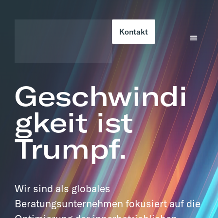
Kontakt
Geschwindi
gkeit ist
Trumpf.
Wir sind als globales
Beratungsunternehmen fokusiert auf die