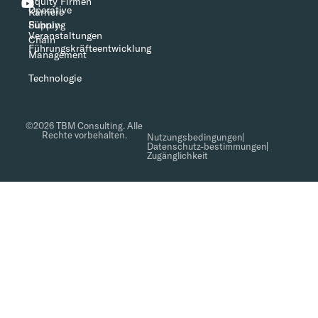
Equity Firmen
Operative
Karriere
Führung
Supply-
Veranstaltungen
Chain
Führungskräfteentwicklung
Management
Technologie
©2026 TBM Consulting. Alle
Rechte vorbehalten.
Nutzungsbedingungen
Datenschutz-bestimmungen
Zugänglichkeit