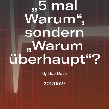
„5 mal
Warum“,
sondern
„Warum
überhaupt“?
By Bob Dean
20170527