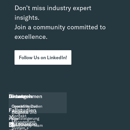
Don’t miss industry expert
insights.
Join a community committed to
excellence.
Follow Us on LinkedIn!
Ansatz
Lösungen
Unternehmen
Operative
Operative Due
Geschäftsstellen
Fallstudien
Exzellenz
Diligence und
Kontakt
Wertsteigerung
Folge
Management-
Ressourcen
für Private
Leadership Team
uns
System +