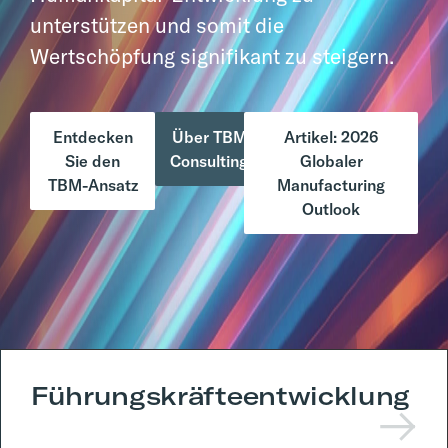
unterstützen
und somit die
Wertschöpfung signifikant zu steigern.
Entdecken
Über TBM
Artikel: 2026
Sie den
Consulting
Globaler
TBM-Ansatz
Manufacturing
Outlook
Führungskräfteentwicklung