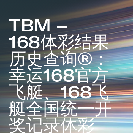
TBM –
168体彩结果
历史查询®：
幸运168官方
飞艇、168飞
艇全国统一开
奖记录体彩