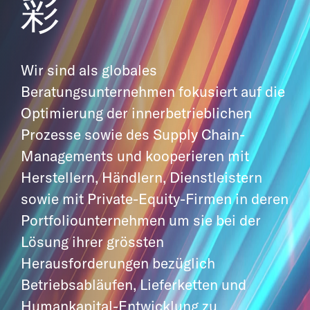
彩
Wir sind als globales
Beratungsunternehmen fokusiert auf die
Optimierung der
innerbetrieblichen
Prozesse sowie des Supply Chain-
Managements und kooperieren
mit
Herstellern, Händlern, Dienstleistern
sowie mit Private-Equity-Firmen in deren
Portfoliounternehmen um sie bei der
Lösung ihrer grössten
Herausforderungen
bezüglich
Betriebsabläufen, Lieferketten und
Humankapital-Entwicklung zu