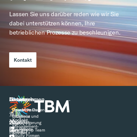
Lassen Sie uns darüber reden wie wir Sie
dabei unterstützen können, Ihre
betrieblichen Prozesse zu beschleunigen.
Kontakt
Ansatz
Lösungen
Unternehmen
Operative
Operative Due
Geschäftsstellen
查询
Exzellenz
Diligence und
Kontakt
2026(中
Wertsteigerung
Folge
Management-
für Private
Leadership Team
uns
国体彩)
System +
Equity Firmen