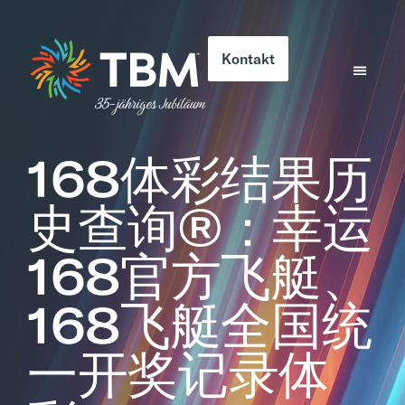
Kontakt
168体彩结果历
史查询®：幸运
168官方飞艇、
168飞艇全国统
一开奖记录体